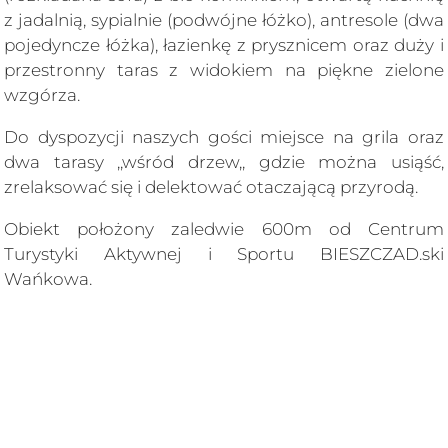
z jadalnią, sypialnie (podwójne łóżko), antresole (dwa
pojedyncze łóżka), łazienkę z prysznicem oraz duży i
przestronny taras z widokiem na piękne zielone
wzgórza.
Do dyspozycji naszych gości miejsce na grila oraz
dwa tarasy ,,wśród drzew,, gdzie można usiąść,
zrelaksować się i delektować otaczającą przyrodą.
Obiekt położony zaledwie 600m od Centrum
Turystyki Aktywnej i Sportu BIESZCZAD.ski
Wańkowa.
Zapraszamy serdecznie jest to idealne miejsce na
całoroczny wypoczynek.